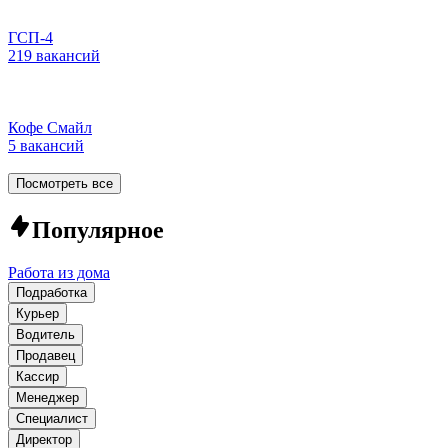
ГСП-4
219 вакансий
Кофе Смайл
5 вакансий
Посмотреть все
Популярное
Работа из дома
Подработка
Курьер
Водитель
Продавец
Кассир
Менеджер
Специалист
Директор